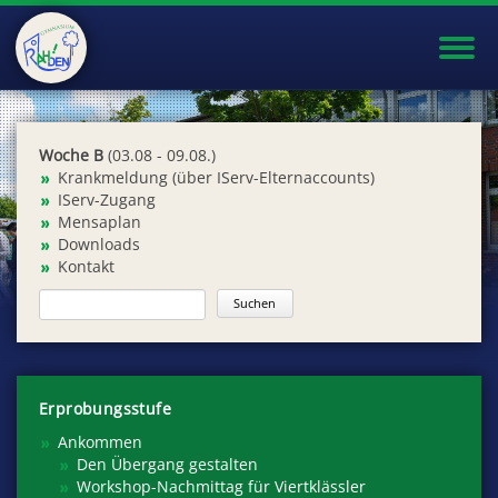
Toggl
navig
Woche B
(03.08 - 09.08.)
Krankmeldung (über IServ-Elternaccounts)
IServ-Zugang
Mensaplan
Downloads
Kontakt
Erprobungsstufe
Ankommen
Den Übergang gestalten
Workshop-Nachmittag für Viertklässler