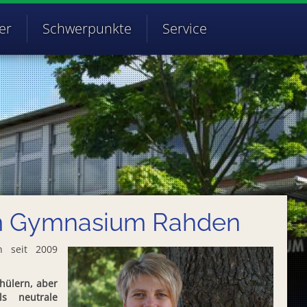
er
Schwerpunkte
Service
am Gymnasium Rahden
 seit 2009
chülern, aber
s neutrale