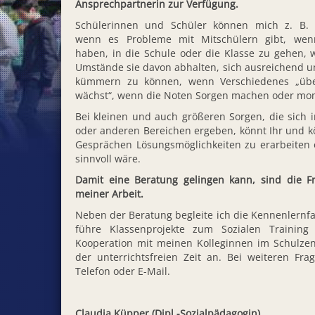
Ansprechpartnerin zur Verfügung.
Schülerinnen und Schüler können mich z. B. 
wenn es Probleme mit Mitschülern gibt, wen
haben, in die Schule oder die Klasse zu gehen,
Umstände sie davon abhalten, sich ausreichend u
kümmern zu können, wenn Verschiedenes „üb
wächst“, wenn die Noten Sorgen machen oder mome
Bei kleinen und auch größeren Sorgen, die sic
oder anderen Bereichen ergeben, könnt Ihr und 
Gesprächen Lösungsmöglichkeiten zu erarbeiten o
sinnvoll wäre.
Damit eine Beratung gelingen kann, sind die Fre
meiner Arbeit.
Neben der Beratung begleite ich die Kennenlernfa
führe Klassenprojekte zum Sozialen Training
Kooperation mit meinen Kolleginnen im Schulzen
der unterrichtsfreien Zeit an. Bei weiteren Fr
Telefon oder E-Mail.
Claudia Küpper (Dipl.-Sozialpädagogin)