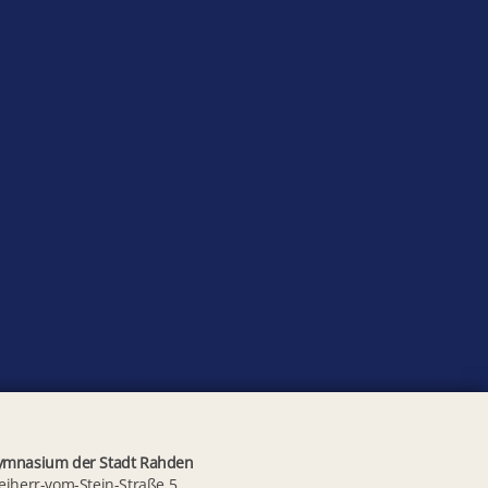
ymnasium der Stadt Rahden
eiherr-vom-Stein-Straße 5