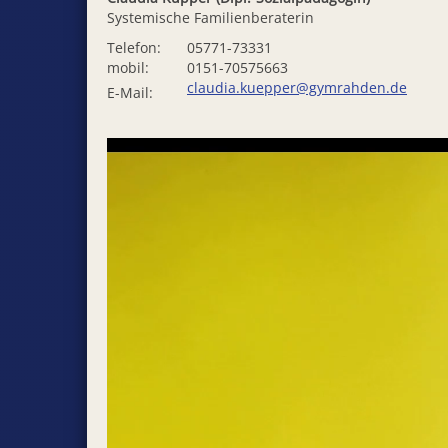
Systemische Familienberaterin
Telefon:
05771-73331
mobil:
0151-70575663
claudia.kuepper@gymrahden.de
E-Mail: