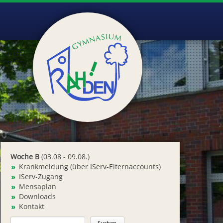
Woche B
(03.08 - 09.08.)
Krankmeldung (über IServ-Elternaccounts)
IServ-Zugang
Mensaplan
Downloads
Kontakt