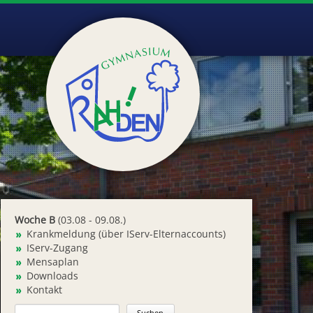
Woche B
(03.08 - 09.08.)
Krankmeldung (über IServ-Elternaccounts)
IServ-Zugang
Mensaplan
Downloads
Kontakt