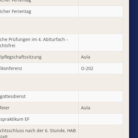
icher Ferientag
che Prüfungen im 4. Abiturfach -
chtsfrei
lpflegschaftssitzung
Aula
ulkonferenz
O-202
sgottesdienst
feier
Aula
bspraktikum EF
ichtsschluss nach der 6. Stunde, HAB
statt