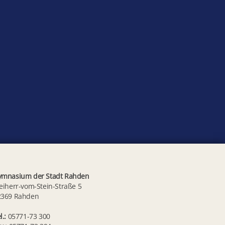
ymnasium der Stadt Rahden
eiherr-vom-Stein-Straße 5
2369 Rahden
l.:
05771-73 300