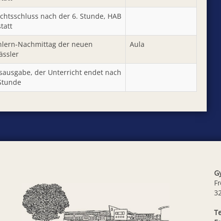
ichtsschluss nach der 6. Stunde, HAB
statt
lern-Nachmittag der neuen
Aula
ässler
sausgabe, der Unterricht endet nach
 Stunde
G
Fr
3
Te