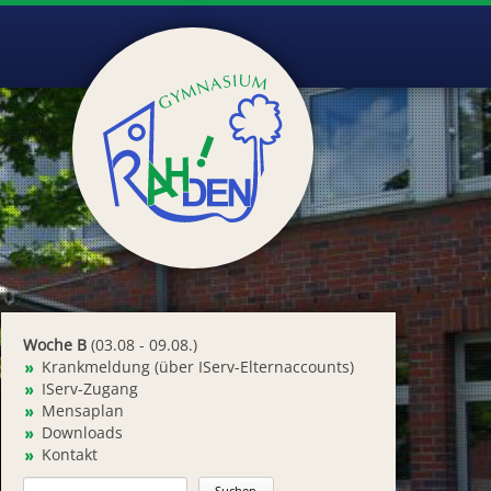
Woche B
(03.08 - 09.08.)
Krankmeldung (über IServ-Elternaccounts)
IServ-Zugang
Mensaplan
Downloads
Kontakt