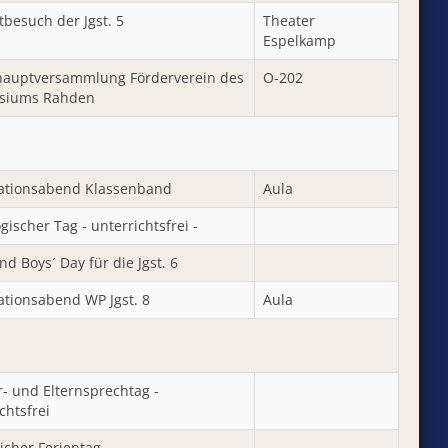
tbesuch der Jgst. 5
Theater
Espelkamp
hauptversammlung Förderverein des
O-202
siums Rahden
ationsabend Klassenband
Aula
ischer Tag - unterrichtsfrei -
and Boys´ Day für die Jgst. 6
ationsabend WP Jgst. 8
Aula
r- und Elternsprechtag -
chtsfrei
icher Ferientag