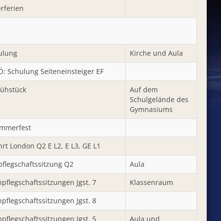
ferien
ulung
Kirche und Aula
Ö: Schulung Seiteneinsteiger EF
rühstück
Auf dem
Schulgelände des
Gymnasiums
mmerfest
rt London Q2 E L2, E L3, GE L1
pflegschaftssitzung Q2
Aula
pflegschaftssitzungen Jgst. 7
Klassenraum
pflegschaftssitzungen Jgst. 8
pflegschaftssitzungen Jgst. 5
Aula und