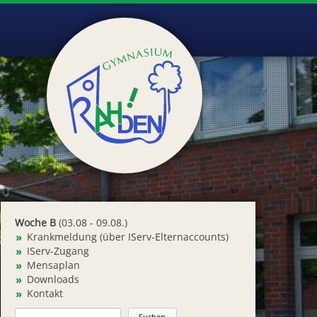
Woche B
(03.08 - 09.08.)
Krankmeldung (über IServ-Elternaccounts)
IServ-Zugang
Mensaplan
Downloads
Kontakt