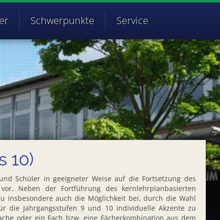
er
Schwerpunkte
Service
s 10)
und Schüler in geeigneter Weise auf die Fortsetzung des
vor. Neben der Fortführung des kernlehrplanbasierten
rzu insbesondere auch die Möglichkeit bei, durch die Wahl
r die Jahrgangsstufen 9 und 10 individuelle Akzente zu
rache oder ein Fach bzw. eine Fächerkombination aus dem