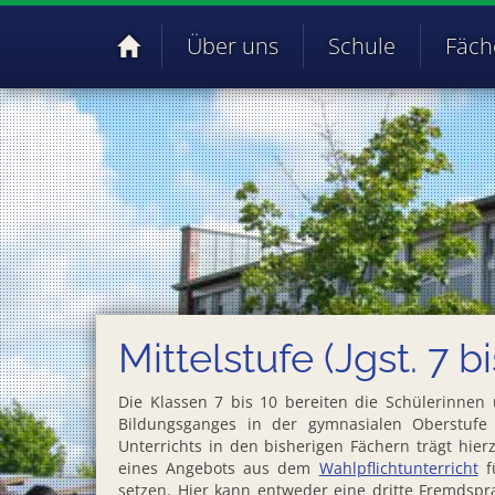
Über uns
Schule
Fäch
Mittelstufe (Jgst. 7 bi
Die Klassen 7 bis 10 bereiten die Schülerinnen 
Bildungsganges in der gymnasialen Oberstufe 
Unterrichts in den bisherigen Fächern trägt hie
eines Angebots aus dem
Wahlpflichtunterricht
fü
setzen. Hier kann entweder eine dritte Fremdsp